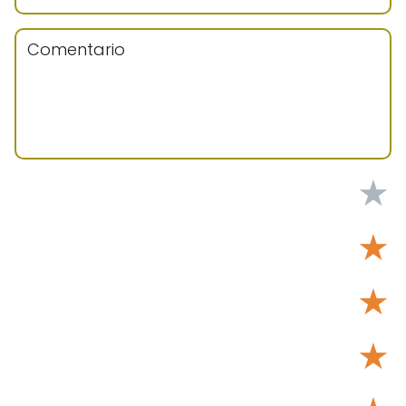
★
★
★
★