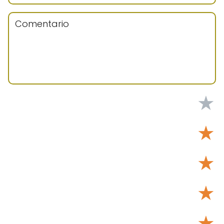
★
★
★
★
★