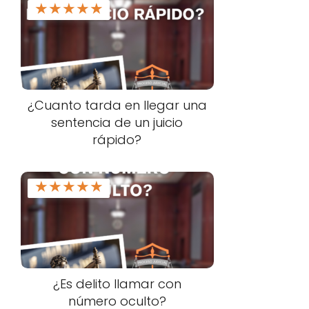
★
★
★
★
★
¿Cuanto tarda en llegar una
sentencia de un juicio
rápido?
★
★
★
★
★
¿Es delito llamar con
número oculto?