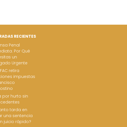
RADAS RECIENTES
nsa Penal
diata: Por Qué
sitas un
gado Urgente
FAC retira
ciones impuestas
ancisco
ostino
 por hurto sin
ecedentes
nto tarda en
ar una sentencia
n juicio rápido?