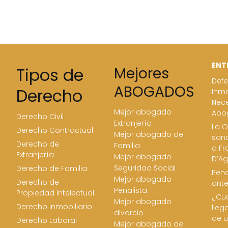
ENT
Tipos de
Mejores
Defe
ABOGADOS
Derecho
Inme
Nece
Mejor abogado
Abo
Derecho Civil
Extranjería
La O
Derecho Contractual
Mejor abogado de
san
Derecho de
Familia
a Fr
Extranjería
Mejor abogado
D’Ag
Seguridad Social
Derecho de Familia
Pena
Mejor abogado
Derecho de
ant
Penalista
Propiedad Intelectual
¿Cua
Mejor abogado
Derecho Inmobiliario
lleg
divorcio
de u
Derecho Laboral
Mejor abogado de