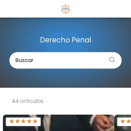
Derecho Penal
44 artículos
★
★
★
★
★
★