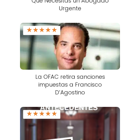
Qué Necesitas un Abogado
Urgente
★
★
★
★
★
La OFAC retira sanciones
impuestas a Francisco
D’Agostino
★
★
★
★
★