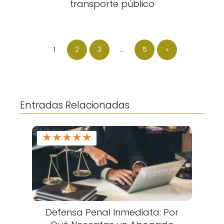
transporte público
1
2
3
…
5
»
Entradas Relacionadas
★
★
★
★
★
Defensa Penal Inmediata: Por