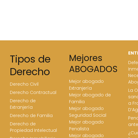
ENT
Tipos de
Mejores
Defe
ABOGADOS
Derecho
Inme
Nece
Mejor abogado
Abo
Derecho Civil
Extranjería
La O
Derecho Contractual
Mejor abogado de
san
Derecho de
Familia
a Fr
Extranjería
Mejor abogado
D’Ag
Seguridad Social
Derecho de Familia
Pena
Mejor abogado
Derecho de
ant
Penalista
Propiedad Intelectual
¿Cua
Mejor abogado