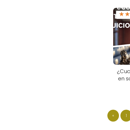
★
¿Cua
en sa
«
1