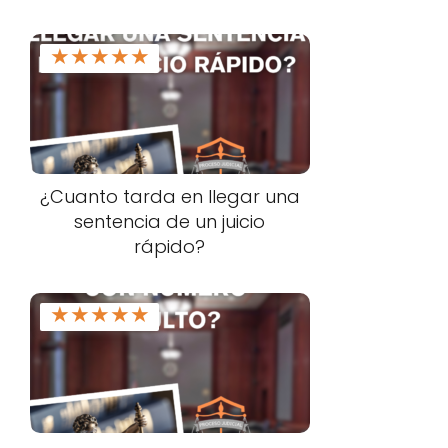
★
★
★
★
★
¿Cuanto tarda en llegar una
sentencia de un juicio
rápido?
★
★
★
★
★