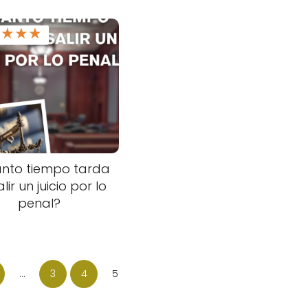
★
★
★
★
nto tiempo tarda
lir un juicio por lo
penal?
…
3
4
5