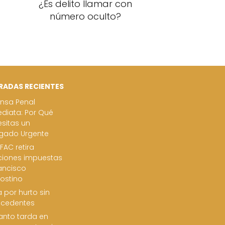
¿Es delito llamar con
número oculto?
RADAS RECIENTES
nsa Penal
diata: Por Qué
sitas un
gado Urgente
FAC retira
ciones impuestas
ancisco
ostino
 por hurto sin
ecedentes
nto tarda en