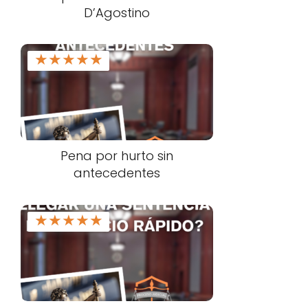
D’Agostino
★
★
★
★
★
Pena por hurto sin
antecedentes
★
★
★
★
★