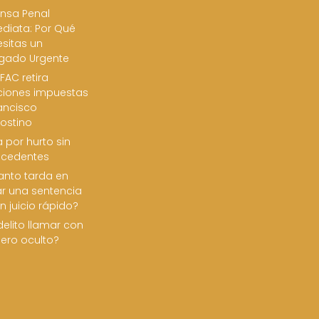
nsa Penal
diata: Por Qué
sitas un
gado Urgente
FAC retira
ciones impuestas
ancisco
ostino
 por hurto sin
ecedentes
nto tarda en
ar una sentencia
n juicio rápido?
delito llamar con
ero oculto?