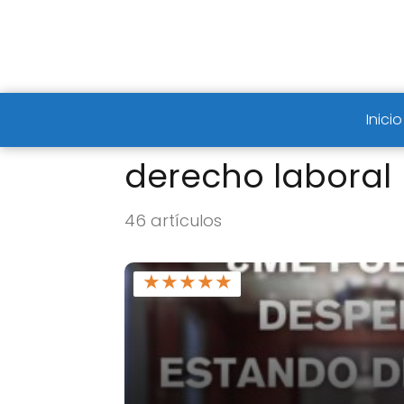
Inicio
derecho laboral
46 artículos
★
★
★
★
★