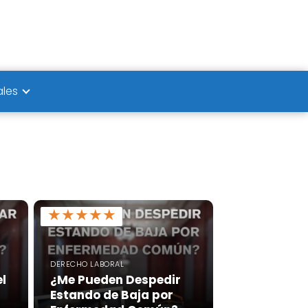
ales
★
★
★
★
★
DERECHO LABORAL
l
¿Me Pueden Despedir
Estando de Baja por