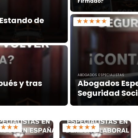
Firmado?
Estando de
★
★
★
★
★
ABOGADOS ESPECIALISTAS
pués y tras
Abogados Espe
Seguridad Soci
★
★
★
★
★
★
★
★
★