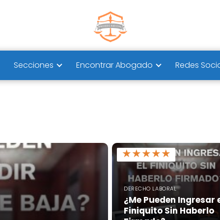
Secciones
Encontrar Abogado
Redes Soci
★
★
★
★
★
DERECHO LABORAL
¿Me Pueden Ingresar e
Finiquito Sin Haberlo