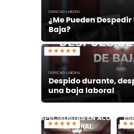
DERECHO LABORAL
¿Me Pueden Despedir 
Baja?
★
★
★
★
★
DERECHO LABORAL
Despido durante, des
una baja laboral
★
★
★
★
★
★