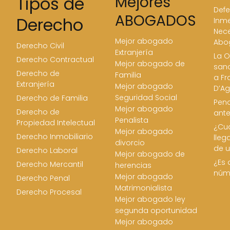
Tipos de
Mejores
Defe
ABOGADOS
Derecho
Inme
Nece
Mejor abogado
Abo
Derecho Civil
Extranjería
La O
Derecho Contractual
Mejor abogado de
san
Derecho de
Familia
a Fr
Extranjería
Mejor abogado
D’Ag
Seguridad Social
Derecho de Familia
Pena
Mejor abogado
Derecho de
ant
Penalista
Propiedad Intelectual
¿Cua
Mejor abogado
Derecho Inmobiliario
lleg
divorcio
de u
Derecho Laboral
Mejor abogado de
¿Es 
Derecho Mercantil
herencias
núm
Mejor abogado
Derecho Penal
Matrimonialista
Derecho Procesal
Mejor abogado ley
segunda oportunidad
Mejor abogado