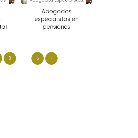
Abogados
n
especialistas en
tal
pensiones
3
…
5
»