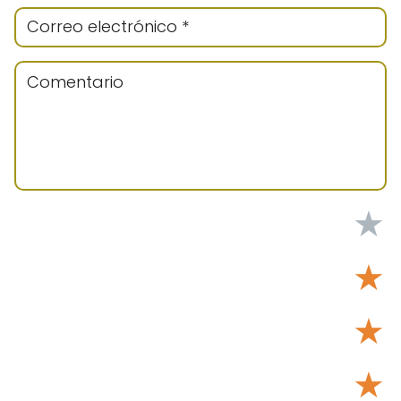
★
★
★
★