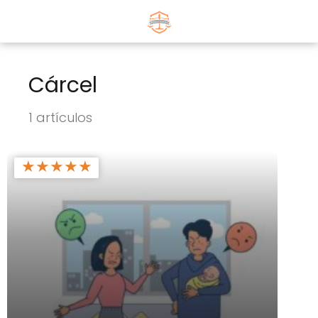
Cárcel
1 artículos
★
★
★
★
★