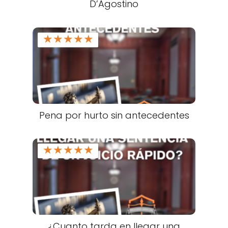
D’Agostino
★
★
★
★
★
Pena por hurto sin antecedentes
★
★
★
★
★
¿Cuanto tarda en llegar una