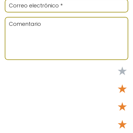
★
★
★
★