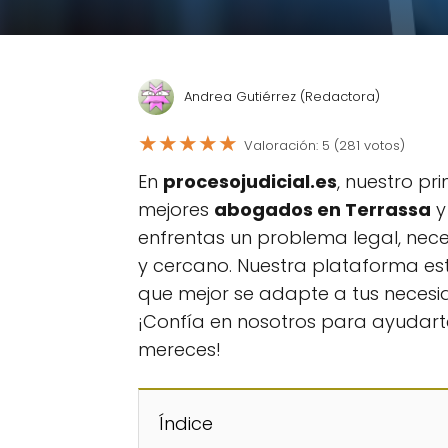
Andrea Gutiérrez (Redactora)
★
★
★
★
★
Valoración: 5 (281 votos)
En
procesojudicial.es
, nuestro pri
mejores
abogados en Terrassa
y
enfrentas un problema legal, nece
y cercano. Nuestra plataforma e
que mejor se adapte a tus necesid
¡Confía en nosotros para ayudart
mereces!
Índice