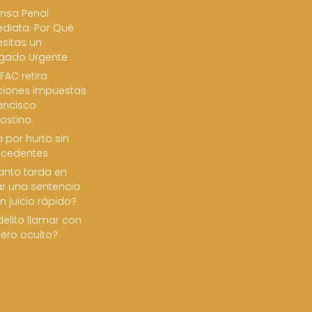
nsa Penal
diata: Por Qué
sitas un
gado Urgente
FAC retira
ciones impuestas
ancisco
ostino
 por hurto sin
ecedentes
nto tarda en
ar una sentencia
n juicio rápido?
delito llamar con
ero oculto?