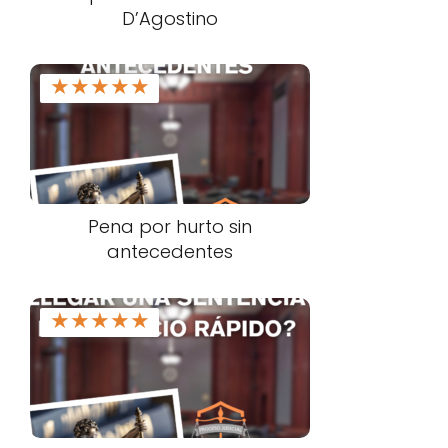
D’Agostino
★
★
★
★
★
Pena por hurto sin
antecedentes
★
★
★
★
★