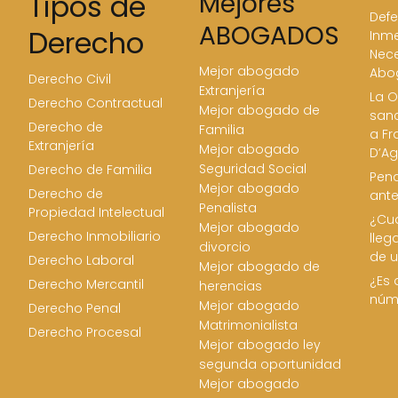
Tipos de
Mejores
Defe
ABOGADOS
Derecho
Inme
Nece
Mejor abogado
Abo
Derecho Civil
Extranjería
La O
Derecho Contractual
Mejor abogado de
san
Derecho de
Familia
a Fr
Extranjería
Mejor abogado
D’Ag
Seguridad Social
Derecho de Familia
Pena
Mejor abogado
Derecho de
ant
Penalista
Propiedad Intelectual
¿Cua
Mejor abogado
Derecho Inmobiliario
lleg
divorcio
de u
Derecho Laboral
Mejor abogado de
¿Es 
Derecho Mercantil
herencias
núm
Mejor abogado
Derecho Penal
Matrimonialista
Derecho Procesal
Mejor abogado ley
segunda oportunidad
Mejor abogado