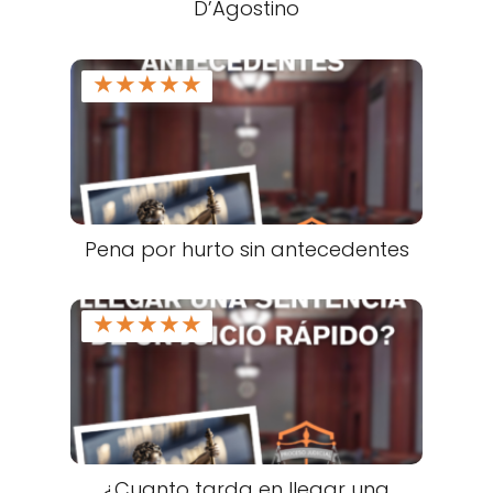
D’Agostino
★
★
★
★
★
Pena por hurto sin antecedentes
★
★
★
★
★
¿Cuanto tarda en llegar una