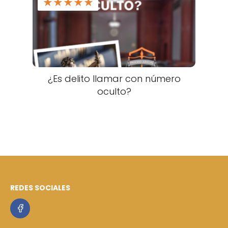
★
★
★
★
★
¿Es delito llamar con número
oculto?
REDES SOCIALES