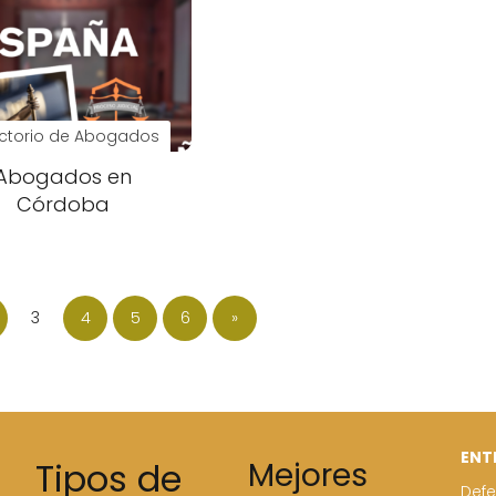
ectorio de Abogados
Abogados en
Córdoba
3
4
5
6
»
ENT
Tipos de
Mejores
Defe