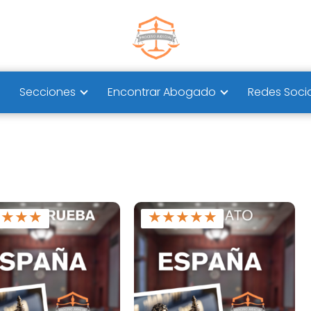
Secciones
Encontrar Abogado
Redes Soci
★
★
★
★
★
★
★
★
★