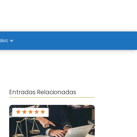
ales
Entradas Relacionadas
★
★
★
★
★