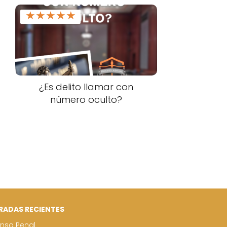
★
★
★
★
★
¿Es delito llamar con
número oculto?
RADAS RECIENTES
nsa Penal