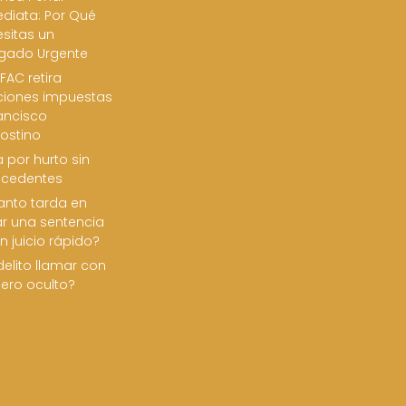
diata: Por Qué
sitas un
gado Urgente
FAC retira
ciones impuestas
ancisco
ostino
 por hurto sin
ecedentes
nto tarda en
ar una sentencia
n juicio rápido?
delito llamar con
ero oculto?