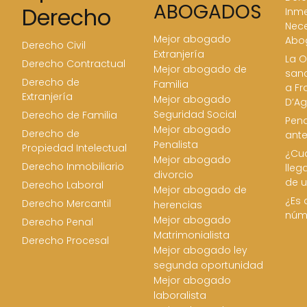
ABOGADOS
Derecho
Inme
Nece
Mejor abogado
Abo
Derecho Civil
Extranjería
La O
Derecho Contractual
Mejor abogado de
san
Derecho de
Familia
a Fr
Extranjería
Mejor abogado
D’Ag
Seguridad Social
Derecho de Familia
Pena
Mejor abogado
Derecho de
ant
Penalista
Propiedad Intelectual
¿Cua
Mejor abogado
Derecho Inmobiliario
lleg
divorcio
de u
Derecho Laboral
Mejor abogado de
¿Es 
Derecho Mercantil
herencias
núm
Mejor abogado
Derecho Penal
Matrimonialista
Derecho Procesal
Mejor abogado ley
segunda oportunidad
Mejor abogado
laboralista