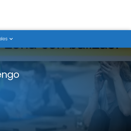
ales
engo