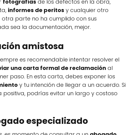
ir
fotografías
de los defectos en la obra,
ta,
informes de peritos
y cualquier otro
otra parte no ha cumplido con sus
lada sea la documentación, mejor.
lución amistosa
 siempre es recomendable intentar resolver el
viar una carta formal de reclamación
al
mer paso. En esta carta, debes exponer los
miento
y tu intención de llegar a un acuerdo. Si
positiva, podrías evitar un largo y costoso
ogado especializado
os, es momento de consultar a un
abogado