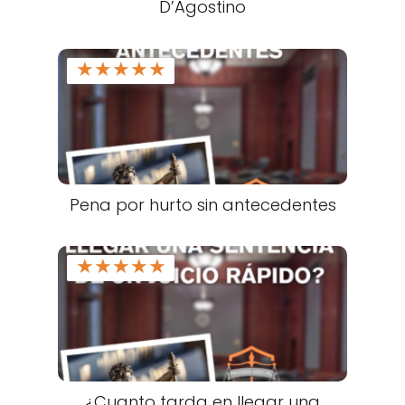
D’Agostino
★
★
★
★
★
Pena por hurto sin antecedentes
★
★
★
★
★
¿Cuanto tarda en llegar una