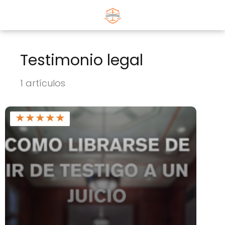
Testimonio legal
1 artículos
★
★
★
★
★