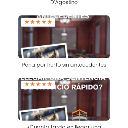
D’Agostino
★
★
★
★
★
Pena por hurto sin antecedentes
★
★
★
★
★
¿Cuanto tarda en llegar una