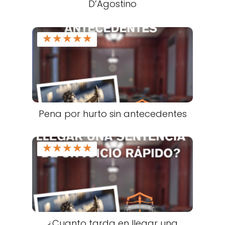
D’Agostino
★
★
★
★
★
Pena por hurto sin antecedentes
★
★
★
★
★
¿Cuanto tarda en llegar una