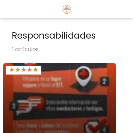
Responsabilidades
1 artículos
★
★
★
★
★