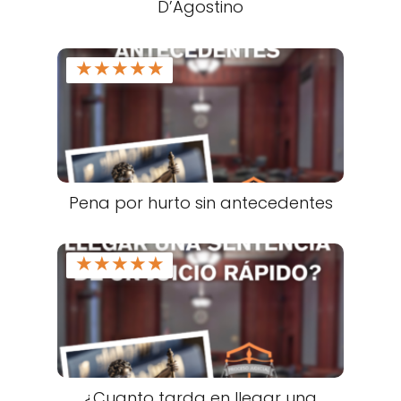
D’Agostino
★
★
★
★
★
Pena por hurto sin antecedentes
★
★
★
★
★
¿Cuanto tarda en llegar una