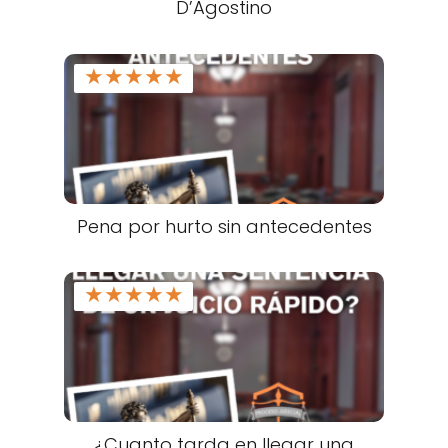
D’Agostino
★
★
★
★
★
Pena por hurto sin antecedentes
★
★
★
★
★
¿Cuanto tarda en llegar una