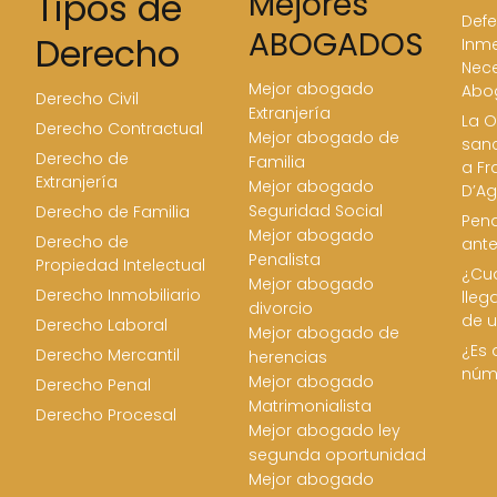
Tipos de
Mejores
Defe
ABOGADOS
Derecho
Inme
Nece
Mejor abogado
Abo
Derecho Civil
Extranjería
La O
Derecho Contractual
Mejor abogado de
san
Derecho de
Familia
a Fr
Extranjería
Mejor abogado
D’Ag
Seguridad Social
Derecho de Familia
Pena
Mejor abogado
Derecho de
ant
Penalista
Propiedad Intelectual
¿Cua
Mejor abogado
Derecho Inmobiliario
lleg
divorcio
de u
Derecho Laboral
Mejor abogado de
¿Es 
Derecho Mercantil
herencias
núm
Mejor abogado
Derecho Penal
Matrimonialista
Derecho Procesal
Mejor abogado ley
segunda oportunidad
Mejor abogado