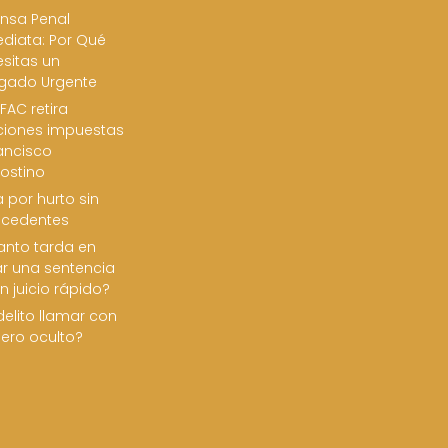
nsa Penal
diata: Por Qué
sitas un
gado Urgente
FAC retira
ciones impuestas
ancisco
ostino
 por hurto sin
ecedentes
nto tarda en
ar una sentencia
n juicio rápido?
delito llamar con
ero oculto?