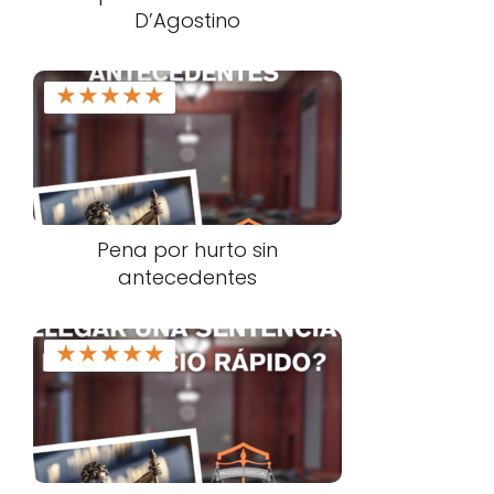
D’Agostino
★
★
★
★
★
Pena por hurto sin
antecedentes
★
★
★
★
★