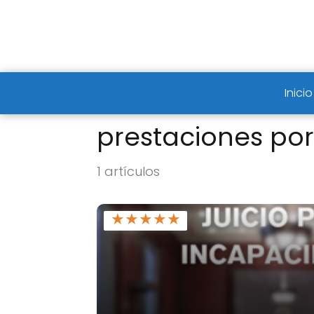
Inicio
prestaciones po
1 artículos
★
★
★
★
★