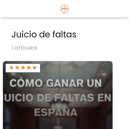
Juicio de faltas
1 artículos
★
★
★
★
★