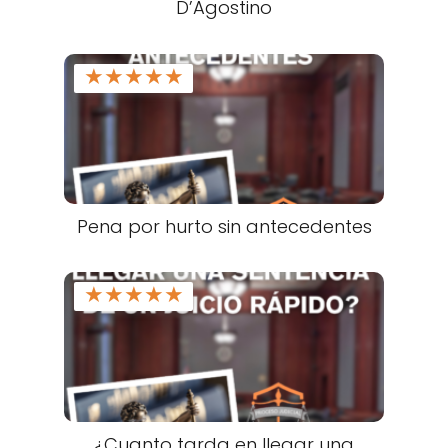
D’Agostino
★
★
★
★
★
Pena por hurto sin antecedentes
★
★
★
★
★
¿Cuanto tarda en llegar una