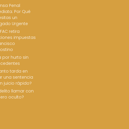
nsa Penal
diata: Por Qué
sitas un
gado Urgente
FAC retira
ciones impuestas
ancisco
ostino
 por hurto sin
ecedentes
nto tarda en
ar una sentencia
n juicio rápido?
delito llamar con
ero oculto?