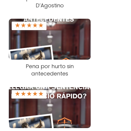
D’Agostino
★
★
★
★
★
Pena por hurto sin
antecedentes
★
★
★
★
★