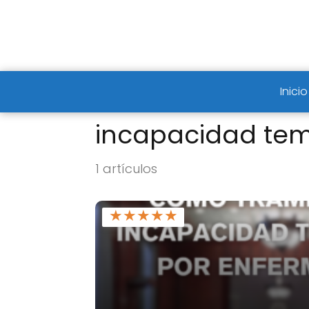
Inicio
incapacidad te
1 artículos
★
★
★
★
★