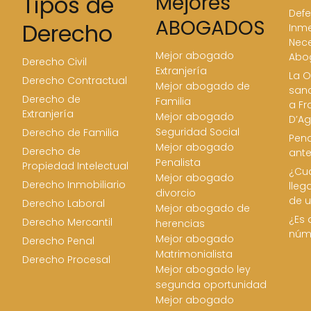
Tipos de
Mejores
Defe
ABOGADOS
Derecho
Inme
Nece
Mejor abogado
Abo
Derecho Civil
Extranjería
La O
Derecho Contractual
Mejor abogado de
san
Derecho de
Familia
a Fr
Extranjería
Mejor abogado
D’Ag
Seguridad Social
Derecho de Familia
Pena
Mejor abogado
Derecho de
ant
Penalista
Propiedad Intelectual
¿Cua
Mejor abogado
Derecho Inmobiliario
lleg
divorcio
de u
Derecho Laboral
Mejor abogado de
¿Es 
Derecho Mercantil
herencias
núm
Mejor abogado
Derecho Penal
Matrimonialista
Derecho Procesal
Mejor abogado ley
segunda oportunidad
Mejor abogado