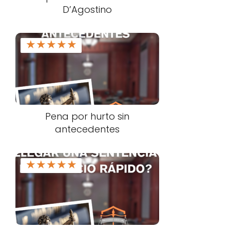
D’Agostino
★
★
★
★
★
Pena por hurto sin
antecedentes
★
★
★
★
★