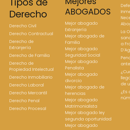
Tipos de
Mejores
Defe
ABOGADOS
Derecho
Inme
Nece
Mejor abogado
Abo
Derecho Civil
Extranjería
La O
Derecho Contractual
Mejor abogado de
san
Derecho de
Familia
a Fr
Extranjería
Mejor abogado
D’Ag
Seguridad Social
Derecho de Familia
Pena
Mejor abogado
Derecho de
ant
Penalista
Propiedad Intelectual
¿Cua
Mejor abogado
Derecho Inmobiliario
lleg
divorcio
de u
Derecho Laboral
Mejor abogado de
¿Es 
Derecho Mercantil
herencias
núm
Mejor abogado
Derecho Penal
Matrimonialista
Derecho Procesal
Mejor abogado ley
segunda oportunidad
Mejor abogado