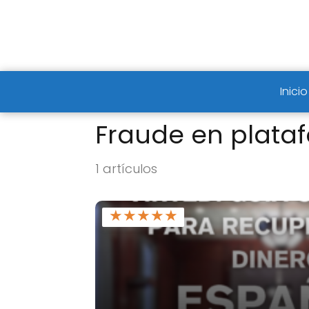
Inicio
Fraude en plat
1 artículos
★
★
★
★
★