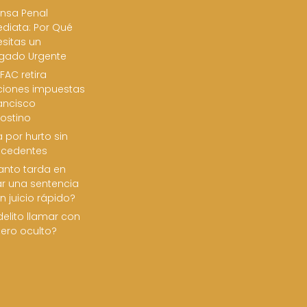
nsa Penal
diata: Por Qué
sitas un
gado Urgente
FAC retira
ciones impuestas
ancisco
ostino
 por hurto sin
ecedentes
nto tarda en
ar una sentencia
n juicio rápido?
delito llamar con
ero oculto?