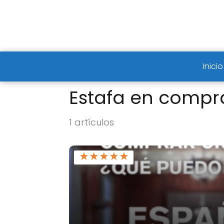
Inicio
Estafa en compr
1 artículos
★
★
★
★
★