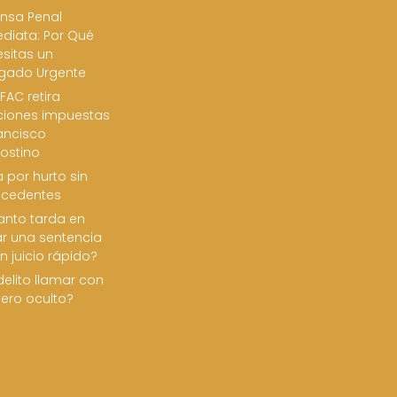
nsa Penal
diata: Por Qué
sitas un
gado Urgente
FAC retira
ciones impuestas
ancisco
ostino
 por hurto sin
ecedentes
nto tarda en
ar una sentencia
n juicio rápido?
delito llamar con
ero oculto?