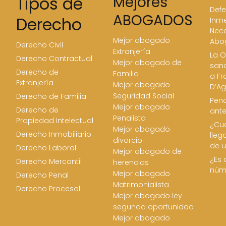
Tipos de
Mejores
Defe
ABOGADOS
Derecho
Inme
Nece
Mejor abogado
Abo
Derecho Civil
Extranjería
La O
Derecho Contractual
Mejor abogado de
san
Derecho de
Familia
a Fr
Extranjería
Mejor abogado
D’Ag
Seguridad Social
Derecho de Familia
Pena
Mejor abogado
Derecho de
ant
Penalista
Propiedad Intelectual
¿Cua
Mejor abogado
Derecho Inmobiliario
lleg
divorcio
de u
Derecho Laboral
Mejor abogado de
¿Es 
Derecho Mercantil
herencias
núm
Mejor abogado
Derecho Penal
Matrimonialista
Derecho Procesal
Mejor abogado ley
segunda oportunidad
Mejor abogado