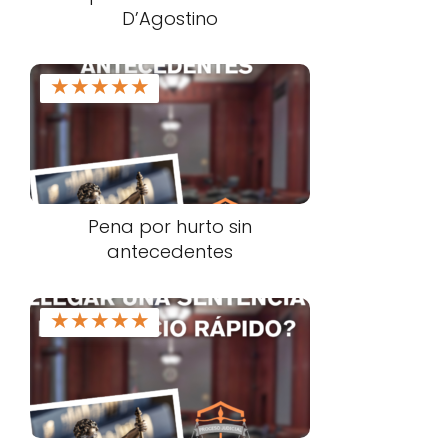
D’Agostino
★
★
★
★
★
Pena por hurto sin
antecedentes
★
★
★
★
★