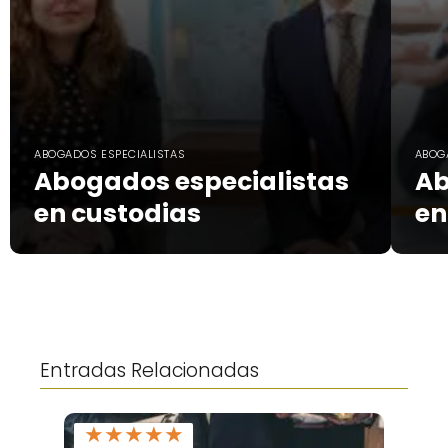
ABOGADOS ESPECIALISTAS
ABOG
Abogados especialistas
Ab
en custodias
en
Entradas Relacionadas
★
★
★
★
★