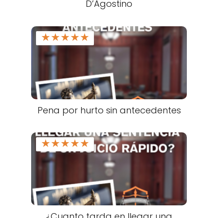
D’Agostino
★
★
★
★
★
Pena por hurto sin antecedentes
★
★
★
★
★
¿Cuanto tarda en llegar una