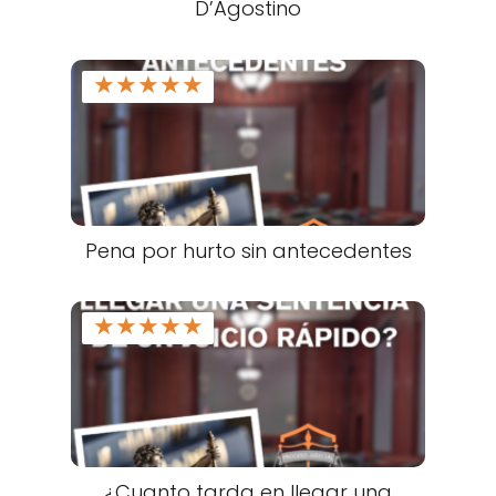
D’Agostino
★
★
★
★
★
Pena por hurto sin antecedentes
★
★
★
★
★
¿Cuanto tarda en llegar una