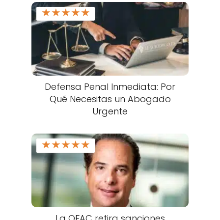
★
★
★
★
★
Defensa Penal Inmediata: Por
Qué Necesitas un Abogado
Urgente
★
★
★
★
★
La OFAC retira sanciones