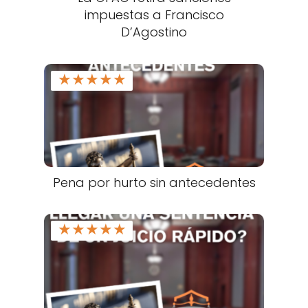
impuestas a Francisco
D’Agostino
★
★
★
★
★
Pena por hurto sin antecedentes
★
★
★
★
★