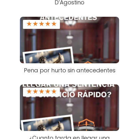
D’Agostino
★
★
★
★
★
Pena por hurto sin antecedentes
★
★
★
★
★
¿Cuanto tarda en llegar una