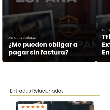
ARTÍ
Tr
ARTÍCULO JURÍDICO
¿Me pueden obligar a
Ex
pagar sin factura?
En
Entradas Relacionadas
★
★
★
★
★