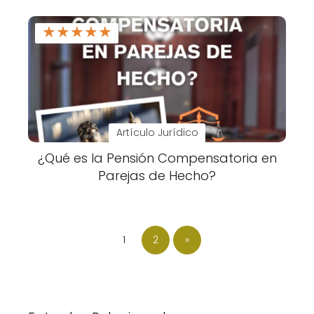
★
★
★
★
★
Artículo Jurídico
¿Qué es la Pensión Compensatoria en
Parejas de Hecho?
1
2
»