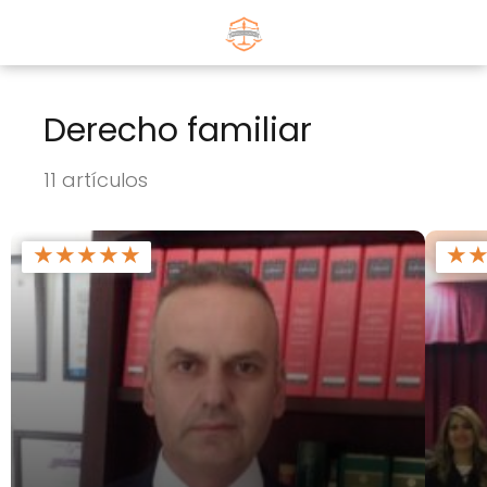
Derecho familiar
11 artículos
★
★
★
★
★
★