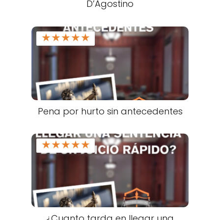
D’Agostino
★
★
★
★
★
Pena por hurto sin antecedentes
★
★
★
★
★
¿Cuanto tarda en llegar una