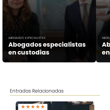
ABOGADOS ESPECIALISTAS
ABOG
Abogados especialistas
Ab
en custodias
en
Entradas Relacionadas
★
★
★
★
★