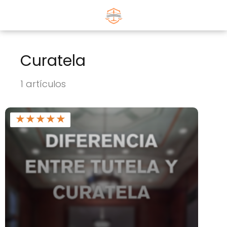
Curatela
1 artículos
★
★
★
★
★