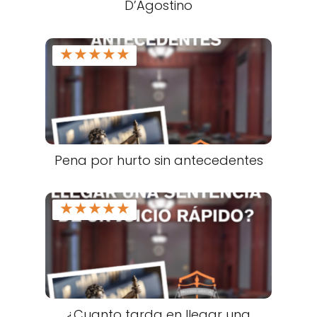
D’Agostino
★
★
★
★
★
Pena por hurto sin antecedentes
★
★
★
★
★
¿Cuanto tarda en llegar una