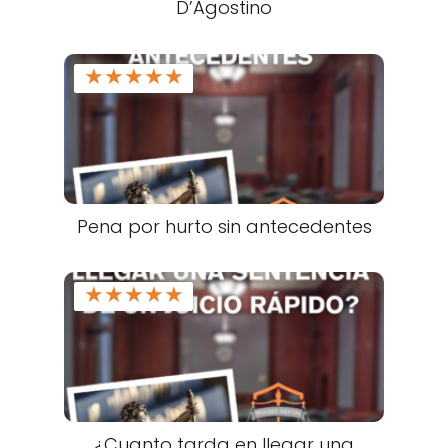
D’Agostino
★
★
★
★
★
Pena por hurto sin antecedentes
★
★
★
★
★
¿Cuanto tarda en llegar una