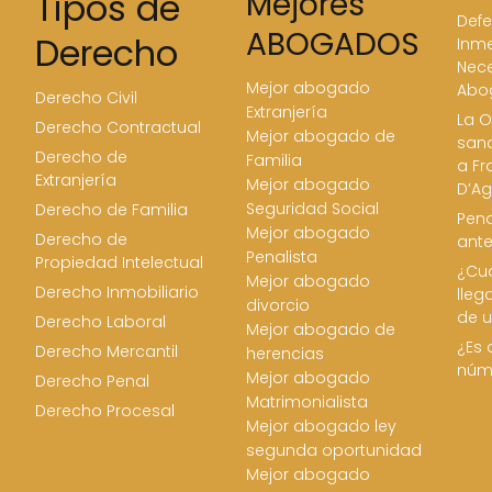
Tipos de
Mejores
Defe
ABOGADOS
Derecho
Inme
Nece
Mejor abogado
Abo
Derecho Civil
Extranjería
La O
Derecho Contractual
Mejor abogado de
san
Derecho de
Familia
a Fr
Extranjería
Mejor abogado
D’Ag
Seguridad Social
Derecho de Familia
Pena
Mejor abogado
Derecho de
ant
Penalista
Propiedad Intelectual
¿Cua
Mejor abogado
Derecho Inmobiliario
lleg
divorcio
de u
Derecho Laboral
Mejor abogado de
¿Es 
Derecho Mercantil
herencias
núm
Mejor abogado
Derecho Penal
Matrimonialista
Derecho Procesal
Mejor abogado ley
segunda oportunidad
Mejor abogado