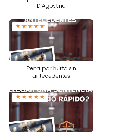
D’Agostino
★
★
★
★
★
Pena por hurto sin
antecedentes
★
★
★
★
★