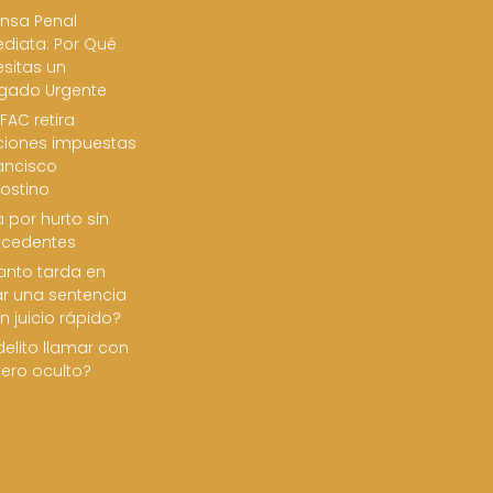
nsa Penal
diata: Por Qué
sitas un
gado Urgente
FAC retira
ciones impuestas
ancisco
ostino
 por hurto sin
ecedentes
nto tarda en
ar una sentencia
n juicio rápido?
delito llamar con
ero oculto?