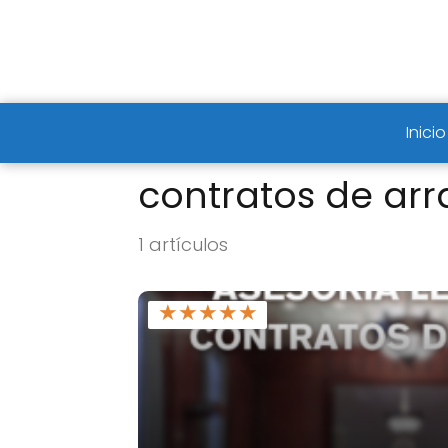
Inicio
contratos de arr
1 artículos
★
★
★
★
★