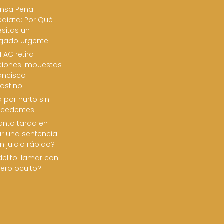
nsa Penal
diata: Por Qué
sitas un
gado Urgente
FAC retira
ciones impuestas
ancisco
ostino
 por hurto sin
ecedentes
nto tarda en
ar una sentencia
n juicio rápido?
delito llamar con
ero oculto?