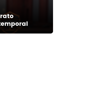
trato
 temporal