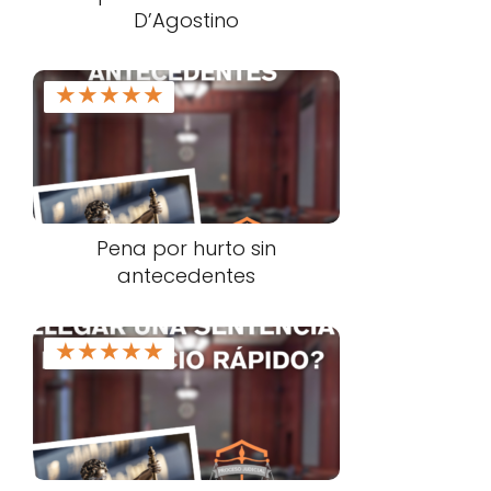
D’Agostino
★
★
★
★
★
Pena por hurto sin
antecedentes
★
★
★
★
★