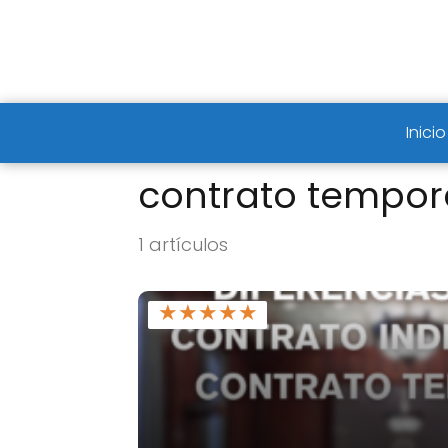
Inicio
contrato tempor
1 artículos
★
★
★
★
★