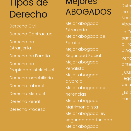
Tipos de
Mejores
Defe
ABOGADOS
Derecho
Inme
Nece
Mejor abogado
Abo
Derecho Civil
Extranjería
La O
Derecho Contractual
Mejor abogado de
san
Derecho de
Familia
a Fr
Extranjería
Mejor abogado
D’Ag
Seguridad Social
Derecho de Familia
Pena
Mejor abogado
Derecho de
ant
Penalista
Propiedad Intelectual
¿Cua
Mejor abogado
Derecho Inmobiliario
lleg
divorcio
de u
Derecho Laboral
Mejor abogado de
¿Es 
Derecho Mercantil
herencias
núm
Mejor abogado
Derecho Penal
Matrimonialista
Derecho Procesal
Mejor abogado ley
segunda oportunidad
Mejor abogado