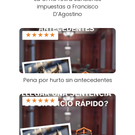
impuestas a Francisco
D’Agostino
★
★
★
★
★
Pena por hurto sin antecedentes
★
★
★
★
★