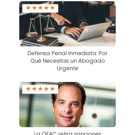
★
★
★
★
★
Defensa Penal Inmediata: Por
Qué Necesitas un Abogado
Urgente
★
★
★
★
★
La OFAC retira sanciones