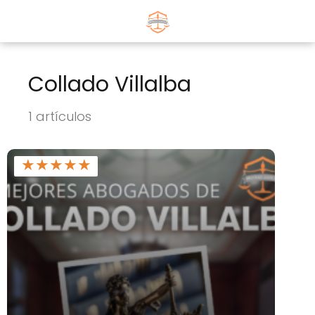
Collado Villalba
1 artículos
★
★
★
★
★