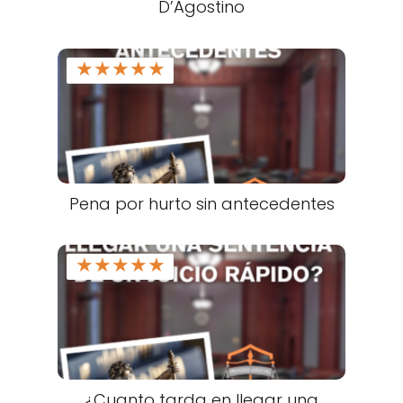
D’Agostino
★
★
★
★
★
Pena por hurto sin antecedentes
★
★
★
★
★
¿Cuanto tarda en llegar una