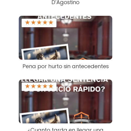
D’Agostino
★
★
★
★
★
Pena por hurto sin antecedentes
★
★
★
★
★
¿Cuanto tarda en llegar una