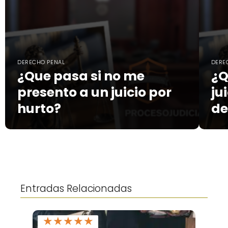
DERECHO PENAL
DERE
¿Que pasa si no me
¿Q
presento a un juicio por
ju
hurto?
de
Entradas Relacionadas
★
★
★
★
★