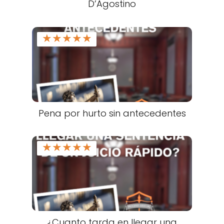
D’Agostino
★
★
★
★
★
Pena por hurto sin antecedentes
★
★
★
★
★
¿Cuanto tarda en llegar una