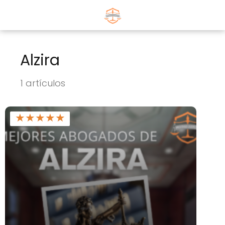
Alzira
1 artículos
★
★
★
★
★