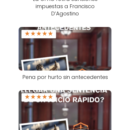
impuestas a Francisco
D’Agostino
★
★
★
★
★
Pena por hurto sin antecedentes
★
★
★
★
★