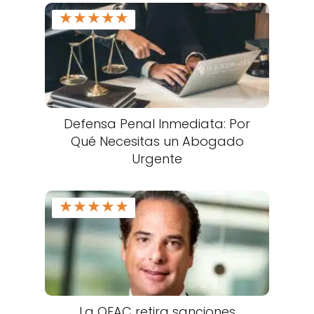
★
★
★
★
★
Defensa Penal Inmediata: Por
Qué Necesitas un Abogado
Urgente
★
★
★
★
★
La OFAC retira sanciones