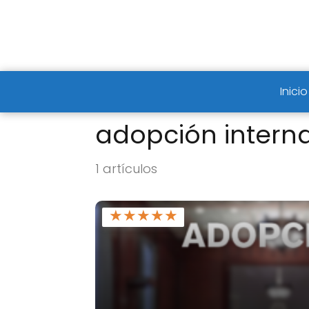
Inicio
adopción intern
1 artículos
★
★
★
★
★