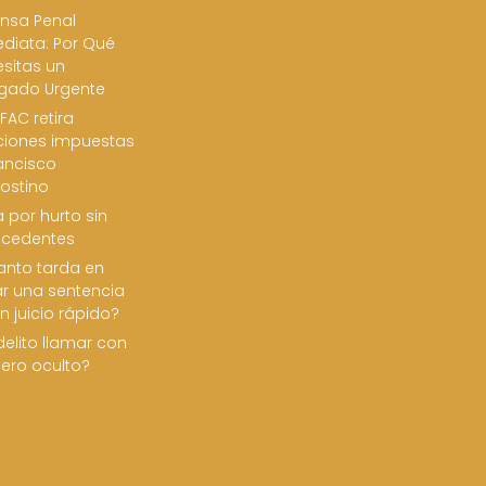
nsa Penal
diata: Por Qué
sitas un
gado Urgente
FAC retira
ciones impuestas
ancisco
ostino
 por hurto sin
ecedentes
nto tarda en
ar una sentencia
n juicio rápido?
delito llamar con
ero oculto?