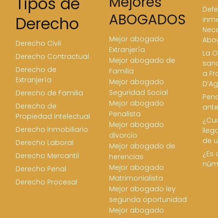
Tipos de
Mejores
Defe
ABOGADOS
Derecho
Inme
Nece
Mejor abogado
Abo
Derecho Civil
Extranjería
La O
Derecho Contractual
Mejor abogado de
san
Derecho de
Familia
a Fr
Extranjería
Mejor abogado
D’Ag
Seguridad Social
Derecho de Familia
Pena
Mejor abogado
Derecho de
ant
Penalista
Propiedad Intelectual
¿Cua
Mejor abogado
Derecho Inmobiliario
lleg
divorcio
de u
Derecho Laboral
Mejor abogado de
¿Es 
Derecho Mercantil
herencias
núm
Mejor abogado
Derecho Penal
Matrimonialista
Derecho Procesal
Mejor abogado ley
segunda oportunidad
Mejor abogado