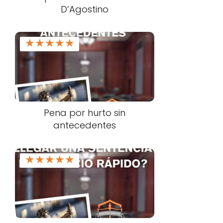
D’Agostino
★
★
★
★
★
Pena por hurto sin
antecedentes
★
★
★
★
★