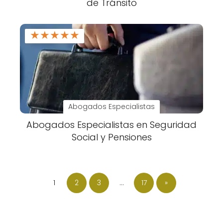
de Tránsito
★
★
★
★
★
Abogados Especialistas
Abogados Especialistas en Seguridad
Social y Pensiones
1
2
3
…
17
»