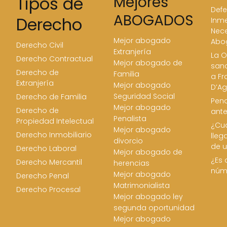
Tipos de
Mejores
Defe
ABOGADOS
Derecho
Inme
Nece
Mejor abogado
Abo
Derecho Civil
Extranjería
La O
Derecho Contractual
Mejor abogado de
san
Derecho de
Familia
a Fr
Extranjería
Mejor abogado
D’Ag
Seguridad Social
Derecho de Familia
Pena
Mejor abogado
Derecho de
ant
Penalista
Propiedad Intelectual
¿Cua
Mejor abogado
Derecho Inmobiliario
lleg
divorcio
de u
Derecho Laboral
Mejor abogado de
¿Es 
Derecho Mercantil
herencias
núm
Mejor abogado
Derecho Penal
Matrimonialista
Derecho Procesal
Mejor abogado ley
segunda oportunidad
Mejor abogado