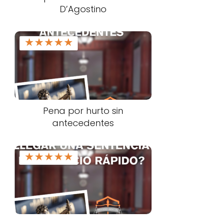
D’Agostino
★
★
★
★
★
Pena por hurto sin
antecedentes
★
★
★
★
★