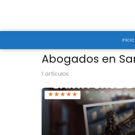
Inicio
Abogados en San
1 artículos
★
★
★
★
★