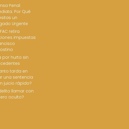
nsa Penal
diata: Por Qué
sitas un
gado Urgente
FAC retira
ciones impuestas
ancisco
ostino
 por hurto sin
ecedentes
nto tarda en
ar una sentencia
n juicio rápido?
delito llamar con
ero oculto?