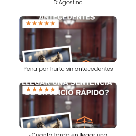
D’Agostino
★
★
★
★
★
Pena por hurto sin antecedentes
★
★
★
★
★
¿Cuanto tarda en llegar una