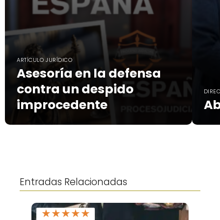
ARTÍCULO JURÍDICO
Asesoría en la defensa
contra un despido
DIRE
improcedente
Ab
Entradas Relacionadas
★
★
★
★
★