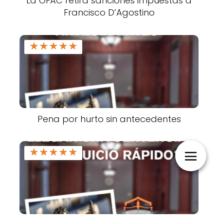
La OFAC retira sanciones impuestas a
Francisco D’Agostino
★
★
★
★
★
Pena por hurto sin antecedentes
★
★
★
★
★