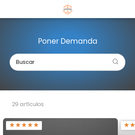
Poner Demanda
29 artículos
★
★
★
★
★
★