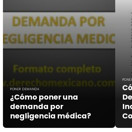
PONE
Có
PONER DEMANDA
¿Cómo poner una
De
demanda por
In
negligencia médica?
Co