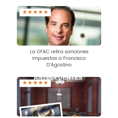
★
★
★
★
★
La OFAC retira sanciones
impuestas a Francisco
D’Agostino
★
★
★
★
★