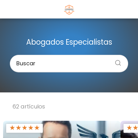
Abogados Especialistas
62 artículos
★
★
★
★
★
★