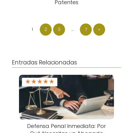
Patentes
1
2
3
…
7
»
Entradas Relacionadas
★
★
★
★
★
Defensa Penal Inmediata: Por