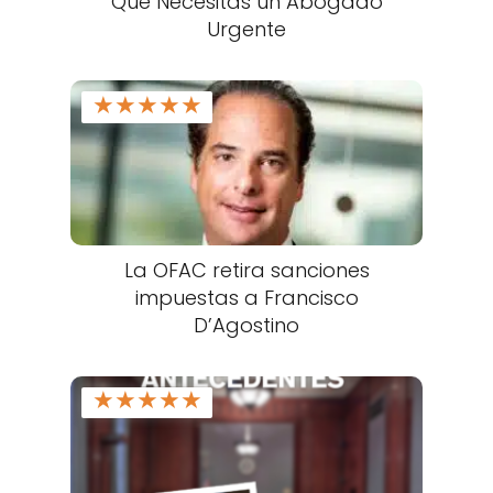
Qué Necesitas un Abogado
Urgente
★
★
★
★
★
La OFAC retira sanciones
impuestas a Francisco
D’Agostino
★
★
★
★
★